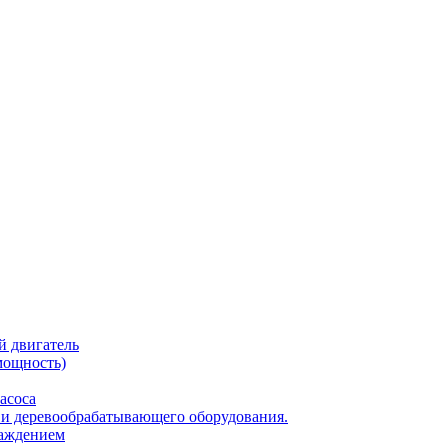
 двигатель
мощность)
асоса
 и деревообрабатывающего оборудования.
лаждением