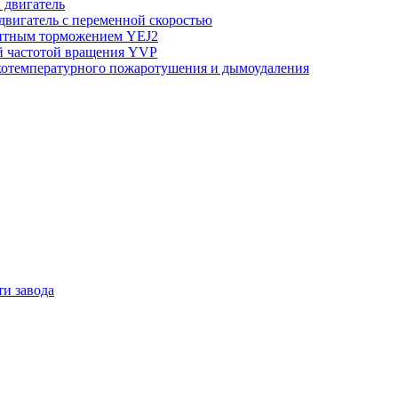
двигатель
вигатель с переменной скоростью
нитным торможением YEJ2
й частотой вращения YVP
котемпературного пожаротушения и дымоудаления
и завода