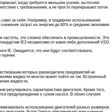
тормозит, когда требуется меньшее усилие, вытесняя
етствии с требованиями, а не просто перекрывают поток
 само за себя. Например, в градирнях использование
 снижение затрат на энергию до 80% и среднюю экономию
ем частоты, это сложно обеспечить в промышленности. Это
стандартам IE3 независимо от каких-либо дополнений VSD.
ги IE. Ожидается, что они будут соответствовать
 оценки.
ществовании которых руководители предприятий не
овнями жидкости многое может пойти не так. Встроенный
ичия жидкости.
м регулировать характеристики двигателя. Кроме того,
ется предупреждение о сухом насосе. В обоих случаях
тимизировать использование двигателей разных размеров.
шого двигателя. Pump Genius обеспечивает повышенную