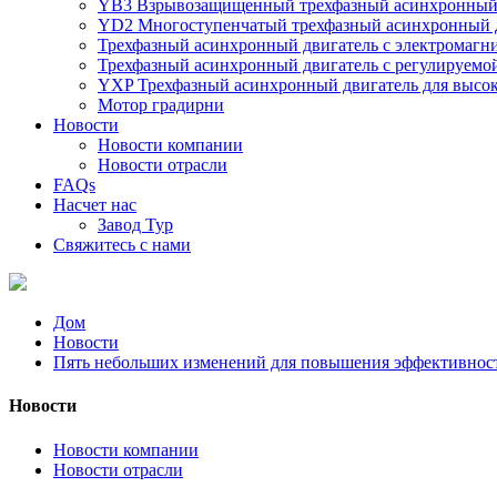
YB3 Взрывозащищенный трехфазный асинхронный 
YD2 Многоступенчатый трехфазный асинхронный д
Трехфазный асинхронный двигатель с электромаг
Трехфазный асинхронный двигатель с регулируемо
YXP Трехфазный асинхронный двигатель для высо
Мотор градирни
Новости
Новости компании
Новости отрасли
FAQs
Насчет нас
Завод Тур
Свяжитесь с нами
Дом
Новости
Пять небольших изменений для повышения эффективност
Новости
Новости компании
Новости отрасли