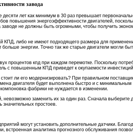
тивности завода
е десяти лет как минимум в 30 раз превышает первоначаль
обов повышения энергоэффективности двигателей, посколь
на заводе не должны быть огромными, чтобы получить эконо
й КПД, либо не имеют подходящего размера для применения
т больше энергии. Точно так же старые двигатели могли бы
о двух процентов кпд при каждом перемотке. Поскольку потр
тель с повышенным КПД приведет к окупаемости инвестиций 
, стоит ли его модернизировать? При правильном поставщи
замена двигателя будет выполнена быстро и с минимальн
к компоновка фабрики не нуждается в изменении.
й, невозможно заменить их за один раз. Сначала выберите 
ь значительных простоев.
приятий могут установить дополнительные датчики. Благод
, встроенная аналитика прогнозного обслуживания позвол