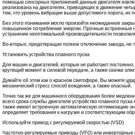
помощью сенсорных приложений данные двигателя извлека
реализована на двигателях, приводящих в движение чет
том, что уровень вибрации выше допустимого порога, их
Без этого понимания могло произойти неожиданное закры
повышенное потребление энергии. Прочные встроенные н
устранение неоптимальной производительности позволило
Во-вторых, предотвращая полное отключение завода, не т
Установить устройства плавного пуска
Для машин и двигателей, которые не работают постоянно,
крутящий момент в силовой передаче, а также скачки элек
Думайте об этом как о красном светофоре. Вы можете удар
механический стресс способ вождения, а также опасный.
Точно так же для машинного оборудования более медленны
всего срока службы двигателя устройство плавного пуска
также имеют встроенную автоматическую оптимизацию эне
определяет требования к нагрузке и соответствующим обр
Используйте привод с регулируемой скоростью (VSD)
Частотно-регулируемые приводы (VFD) или инверторные 