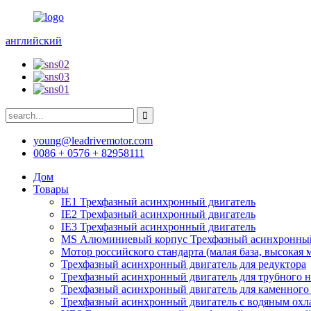
английский
young@leadrivemotor.com
0086 + 0576 + 82958111
Дом
Товары
IE1 Трехфазный асинхронный двигатель
IE2 Трехфазный асинхронный двигатель
IE3 Трехфазный асинхронный двигатель
MS Алюминиевый корпус Трехфазный асинхронный
Мотор российского стандарта (малая база, высокая 
Трехфазный асинхронный двигатель для редуктора
Трехфазный асинхронный двигатель для трубного н
Трехфазный асинхронный двигатель для каменного
Трехфазный асинхронный двигатель с водяным ох