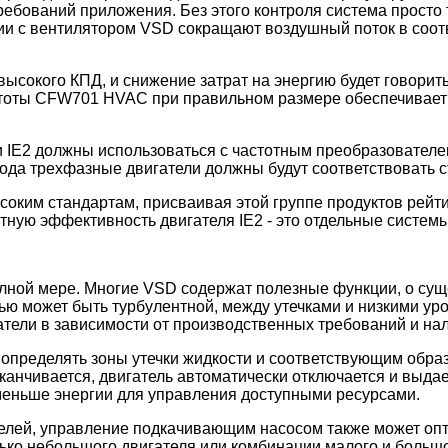
ребований приложения. Без этого контроля система просто 
ии с вентилятором VSD сокращают воздушный поток в соотв
ысокого КПД, и снижение затрат на энергию будет говорить
астоты CFW701 HVAC при правильном размере обеспечивает
ли IE2 должны использоваться с частотным преобразовател
года трехфазные двигатели должны будут соответствовать 
оким стандартам, присваивая этой группе продуктов рейтин
нтную эффективность двигателя IE2 - это отдельные системы
полной мере. Многие VSD содержат полезные функции, о су
ью может быть турбулентной, между утечками и низкими ур
тели в зависимости от производственных требований и нал
пределять зоны утечки жидкости и соответствующим образо
аканчивается, двигатель автоматически отключается и выда
 меньше энергии для управления доступными ресурсами.
телей, управление подкачивающим насосом также может оп
олько небольшого двигателя или комбинации малого и боль