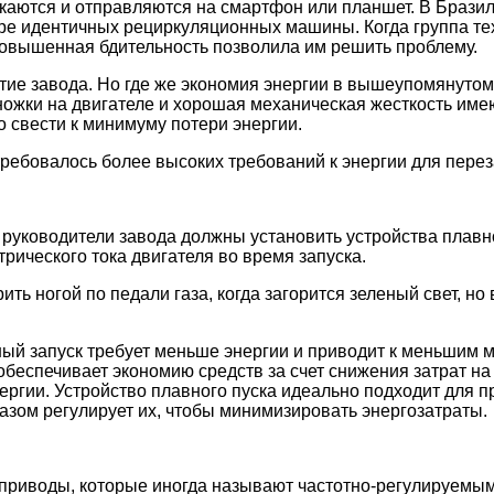
ются и отправляются на смартфон или планшет. В Бразили
ыре идентичных рециркуляционных машины. Когда группа т
 повышенная бдительность позволила им решить проблему.
тие завода. Но где же экономия энергии в вышеупомянуто
ожки на двигателе и хорошая механическая жесткость им
 свести к минимуму потери энергии.
ребовалось более высоких требований к энергии для перез
 руководители завода должны установить устройства плавно
трического тока двигателя во время запуска.
ить ногой по педали газа, когда загорится зеленый свет, 
й запуск требует меньше энергии и приводит к меньшим ме
 обеспечивает экономию средств за счет снижения затрат н
ргии. Устройство плавного пуска идеально подходит для п
азом регулирует их, чтобы минимизировать энергозатраты.
приводы, которые иногда называют частотно-регулируемы