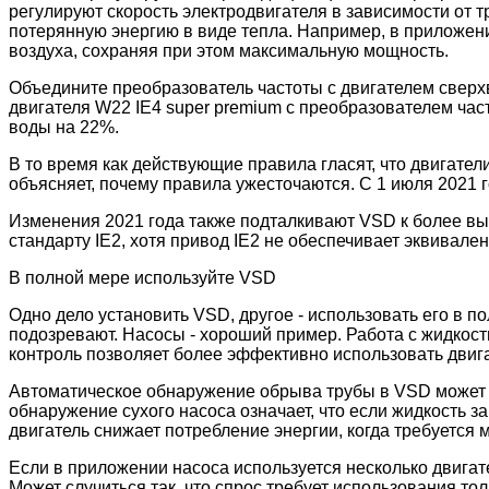
регулируют скорость электродвигателя в зависимости от т
потерянную энергию в виде тепла. Например, в приложен
воздуха, сохраняя при этом максимальную мощность.
Объедините преобразователь частоты с двигателем сверхв
двигателя W22 IE4 super premium с преобразователем ч
воды на 22%.
В то время как действующие правила гласят, что двигате
объясняет, почему правила ужесточаются. С 1 июля 2021 
Изменения 2021 года также подталкивают VSD к более выс
стандарту IE2, хотя привод IE2 не обеспечивает эквивале
В полной мере используйте VSD
Одно дело установить VSD, другое - использовать его в 
подозревают. Насосы - хороший пример. Работа с жидкост
контроль позволяет более эффективно использовать двига
Автоматическое обнаружение обрыва трубы в VSD может о
обнаружение сухого насоса означает, что если жидкость з
двигатель снижает потребление энергии, когда требуется
Если в приложении насоса используется несколько двига
Может случиться так, что спрос требует использования т