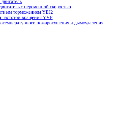
двигатель
вигатель с переменной скоростью
нитным торможением YEJ2
й частотой вращения YVP
котемпературного пожаротушения и дымоудаления