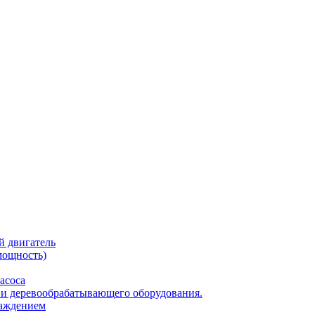
 двигатель
мощность)
асоса
 и деревообрабатывающего оборудования.
лаждением