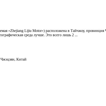
енуемая «Zhejiang Lijiu Motor») расположена в Тайчжоу, провинц
графическая среда лучше. Это всего лишь 2 ...
 Чжэцзян, Китай