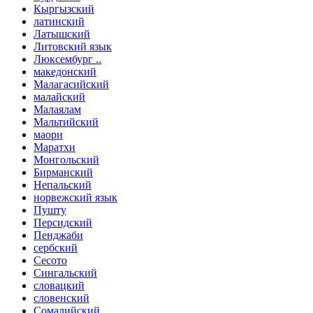
Кыргызский
латинский
Латышский
Литовский язык
Люксембург ..
македонский
Малагасийский
малайский
Малаялам
Мальтийский
маори
Маратхи
Монгольский
Бирманский
Непальский
норвежский язык
Пушту
Персидский
Пенджаби
сербский
Сесото
Сингальский
словацкий
словенский
Сомалийский