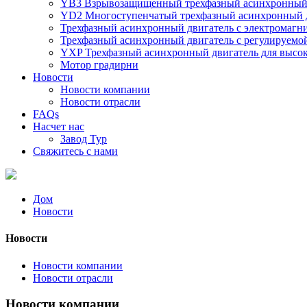
YB3 Взрывозащищенный трехфазный асинхронный 
YD2 Многоступенчатый трехфазный асинхронный д
Трехфазный асинхронный двигатель с электромаг
Трехфазный асинхронный двигатель с регулируемо
YXP Трехфазный асинхронный двигатель для высо
Мотор градирни
Новости
Новости компании
Новости отрасли
FAQs
Насчет нас
Завод Тур
Свяжитесь с нами
Дом
Новости
Новости
Новости компании
Новости отрасли
Новости компании