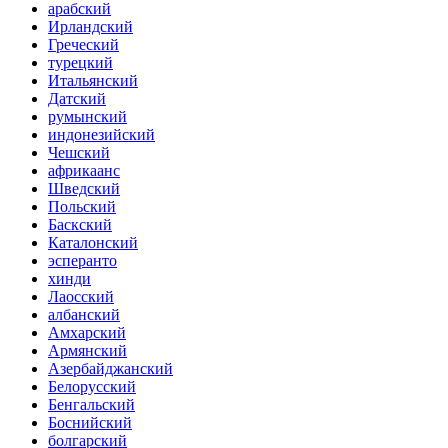
арабский
Ирландский
Греческий
турецкий
Итальянский
Датский
румынский
индонезийский
Чешский
африкаанс
Шведский
Польский
Баскский
Каталонский
эсперанто
хинди
Лаосский
албанский
Амхарский
Армянский
Азербайджанский
Белорусский
Бенгальский
Боснийский
болгарский