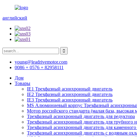
английский
young@leadrivemotor.com
0086 + 0576 + 82958111
Дом
Товары
IE1 Трехфазный асинхронный двигатель
IE2 Трехфазный асинхронный двигатель
IE3 Трехфазный асинхронный двигатель
MS Алюминиевый корпус Трехфазный асинхронный
Мотор российского стандарта (малая база, высокая 
Трехфазный асинхронный двигатель для редуктора
Трехфазный асинхронный двигатель для трубного н
Трехфазный асинхронный двигатель для каменного
Трехфазный асинхронный двигатель с водяным ох