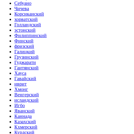
Себуано
Чичева
Корсиканский
хорватский
Голландский
эстонский
Филиппинский
Финский
фризский
Галицкий
Грузинский
Гуджарати
Гаитянский
Хауса
Гавайский
иврит
Хмонг
Венгерский
исландский
Игбо
Яванский
Каннада
Казахский
Кхмерский
Курдский